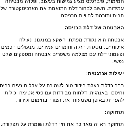
מימות, פיברגלס מציע גמישות בעיצוב, ופלדה מבטיחה
מידות. חשוב לבחור דלת התואמת את הארכיטקטורה של
בית ותורמת לחוויית הכניסה.
אבטחה של דלת הכניסה:
בטחה היא נקודת מפתח. השקע במנגנוני נעילה
יכותיים, מסגרת חזקה וחומרים עמידים. מנעולים חכמים
פעמוני דלת עם מצלמה משפרים אבטחה ומספקים שקט
פשי.
עילות אנרגטית:
חר בדלת בעלת בידוד טוב לשמירה על אקלים נעים בבית
חיסכון באנרגיה. דלתות מבודדות עם פסי אטימה יכולות
הפחית באופן משמעותי את הצורך בחימום וקירור.
חזוקה:
חזוקה ראויה מאריכה את חיי הדלת ושומרת על תפקודה.