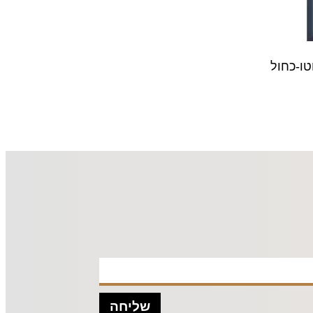
טו-כחול
שליחה