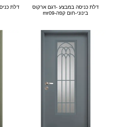
דלת כניסה במבצע -דגם ארקוס
דלת כניס
בינוני-חום קפה-mr09