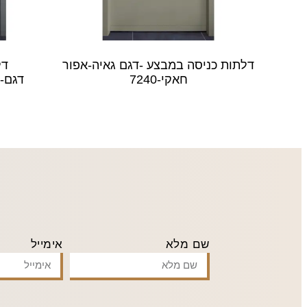
דלתות כניסה במבצע -דגם גאיה-אפור
דל
חאקי-7240
דגם-נ
שם מלא
אימייל