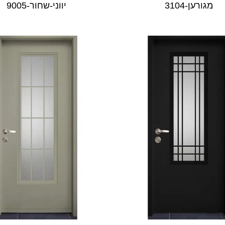
מגורען-3104
יווני-שחור-9005