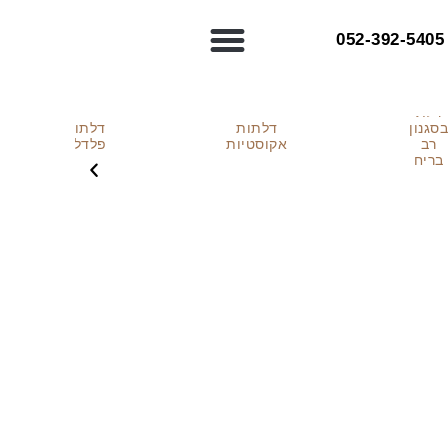
052-392-5405⁩
דלת
סגנון
דלתות
דלתות
רב
אקוסטיות
פלדלת
בריח