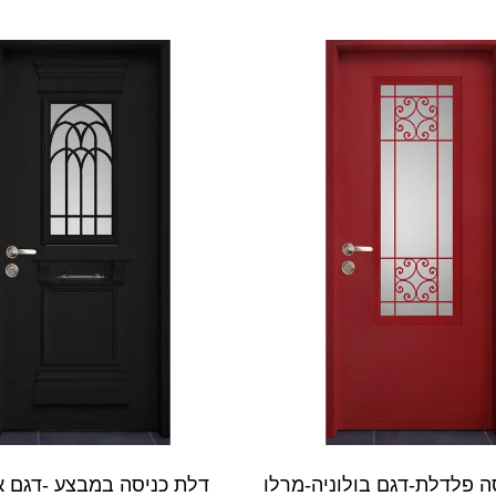
ה פלדלת-דגם בולוניה-מרלו
דלת כניסה במבצע -דגם א