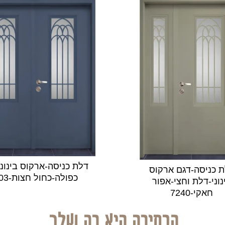
דלת כניסה-ארקוס בינונ
 כניסה-דגם ארקוס
כפולה-כחול חצות-5103
נוני-דלת וחצי-אפור
חאקי-7240
הבחירה היא רק שלך.