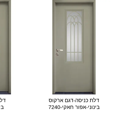
דלת כניסה-דגם ארקוס
דלת
בינוני-אפור חאקי-7240
בי