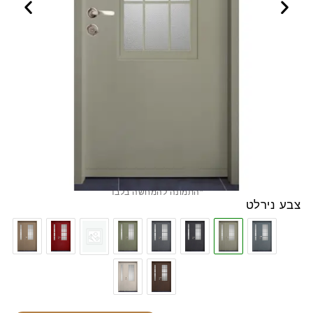
*התמונה להמחשה בלבד
צבע נירלט