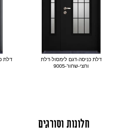
דלת כניסה-דגם לימסול-דלת
דלת כ
וחצי-שחור-9005
חלונות וסורגים