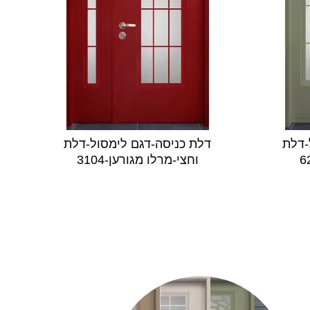
-דלת
דלת כניסה-דגם לימסול-דלת
וחצי-מרלו מגורען-3104