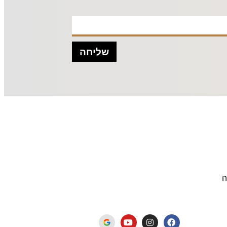
שליחה
ה