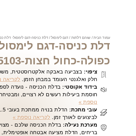
עמוד הבית
/
שוהם דלתות
/
דגם לימסול
/ דלת כניסה-דגם לימסול- דלת כפולה
דלת כניסה-דגם לימסול
כפולה-כחול חצות-5103
ציפוי:
בצביעה באבקה אלקטרוסטטית, משפר
חלק ואלגנטי העומד במבחן הזמן.
לקריאה נ
בידוד אקוסטי:
בדלת הכניסה - נועדה לספק 
חוסמת ביעילות רעשים לא רצויים, ומבטיחה
נוספת »
עובי מתכת:
לביצועים לאורך זמן.
לקריאה נוספת »
מערכת נעילה:
בדלת הכניסה שלכם - מצויד
בריחים, הדלת מציעה אבטחה אופטימלית, ש