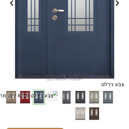
*התמונה להמחשה בלבד
בע נירלט