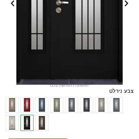
*התמונה להמחשה בלבד
צבע נירלט