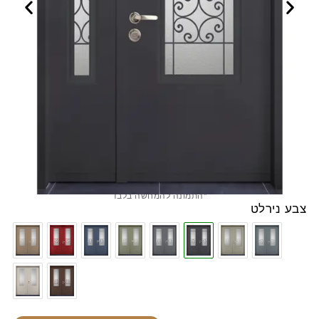
*התמונה להמחשה בלבד
צבע נירלט