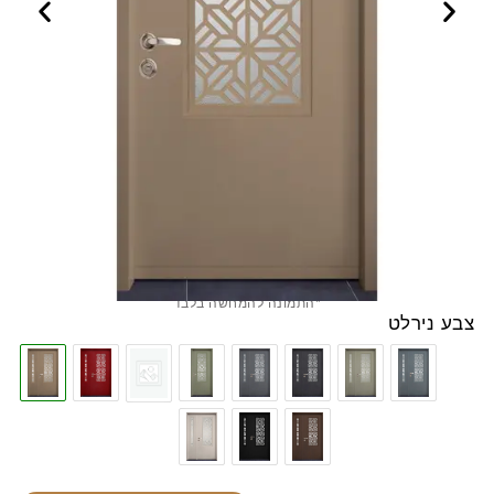
*התמונה להמחשה בלבד
צבע נירלט