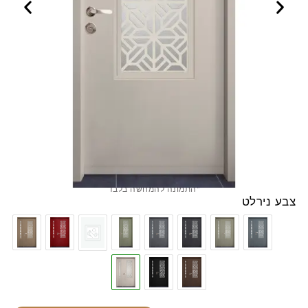
*התמונה להמחשה בלבד
צבע נירלט