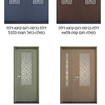
דלת-כניסה-דגם-קיוטו-דלת
דלת כניסה-דגם קיוטו-דלת
כפולה-חום קפה-mr09
כפולה-כחול חצות-5103