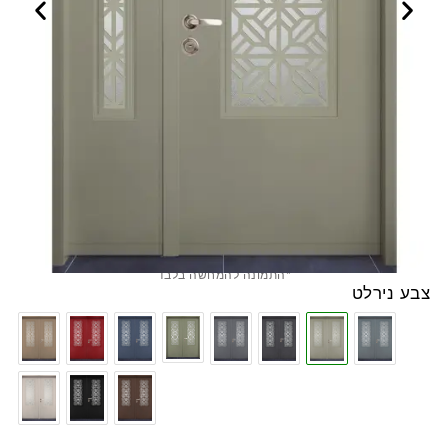
*התמונה להמחשה בלבד
צבע נירלט