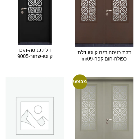
דלת כניסה-דגם
דלת-כניסה-דגם-קיוטו-דלת
קיוטו-שחור-9005
כפולה-חום קפה-mr09
מבצע!