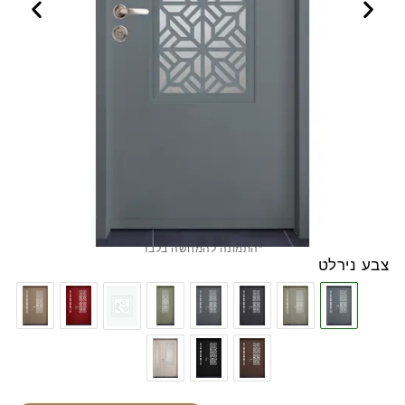
*התמונה להמחשה בלבד
צבע נירלט