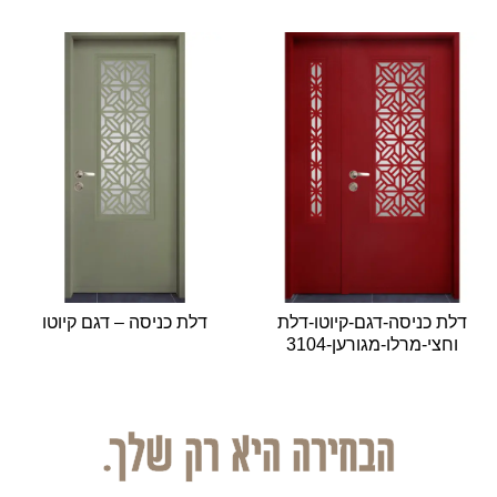
דלת כניסה-דגם-קיוטו-דלת
דלת כניסה – דגם קיוטו
וחצי-מרלו-מגורען-3104
הבחירה היא רק שלך.