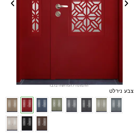
*התמונה להמחשה בלבד
צבע נירלט