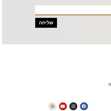
שליחה
ה