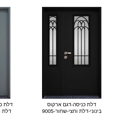
דלת כניסה-דגם ארקוס
דלת כנ
בינוני-דלת וחצי-שחור-9005
דלת וח