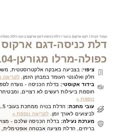
עמוד הבית
/
דגם ארקוס בינוני
/ דלת כניסה-דגם ארקוס בינוני-דלת כפולה-מרלו
דלת כניסה-דגם ארקוס ב
כפולה-מרלו מגורען-3104
ציפוי:
בצביעה באבקה אלקטרוסטטית, משפר
חלק ואלגנטי העומד במבחן הזמן.
לקריאה נ
בידוד אקוסטי:
בדלת הכניסה - נועדה לספק 
חוסמת ביעילות רעשים לא רצויים, ומבטיחה
נוספת »
עובי מתכת:
לביצועים לאורך זמן.
לקריאה נוספת »
מערכת נעילה:
בדלת הכניסה שלכם - מצויד
בריחים, הדלת מציעה אבטחה אופטימלית, ש