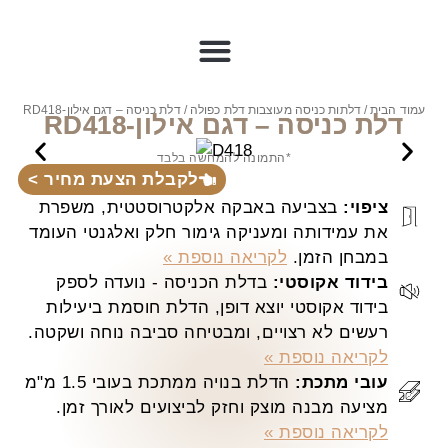
עמוד הבית
/
דלתות כניסה מעוצבות דלת כפולה
/ דלת כניסה – דגם אילון-RD418
דלת כניסה – דגם אילון-RD418
*התמונה להמחשה בלבד
לקבלת הצעת מחיר >
ציפוי:
בצביעה באבקה אלקטרוסטטית, משפרת
את עמידותה ומעניקה גימור חלק ואלגנטי העומד
במבחן הזמן.
לקריאה נוספת »
בידוד אקוסטי:
בדלת הכניסה - נועדה לספק
בידוד אקוסטי יוצא דופן, הדלת חוסמת ביעילות
רעשים לא רצויים, ומבטיחה סביבה נוחה ושקטה.
לקריאה נוספת »
עובי מתכת:
הדלת בנויה ממתכת בעובי 1.5 מ"מ
מציעה מבנה מוצק וחזק לביצועים לאורך זמן.
לקריאה נוספת »