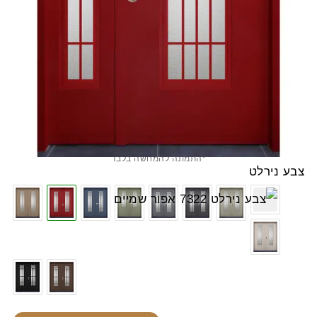
*התמונה להמחשה בלבד
צבע נירלט