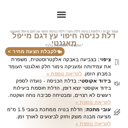
עמוד הבית
/
דלתות כניסה דלת וחצי
/ דלת כניסה חיפוי עץ דגם מייפל מאגנטי
דלת כניסה חיפוי עץ דגם מייפל
מאגנטי
*התמונה להמחשה בלבד
לקבלת הצעת מחיר >
ציפוי:
בצביעה באבקה אלקטרוסטטית, משפרת
את עמידותה ומעניקה גימור חלק ואלגנטי העומד
במבחן הזמן.
לקריאה נוספת »
בידוד אקוסטי:
בדלת הכניסה - נועדה לספק
בידוד אקוסטי יוצא דופן, הדלת חוסמת ביעילות
רעשים לא רצויים, ומבטיחה סביבה נוחה ושקטה.
לקריאה נוספת »
עובי מתכת:
הדלת בנויה ממתכת בעובי 1.5 מ"מ
מציעה מבנה מוצק וחזק לביצועים לאורך זמן.
לקריאה נוספת »