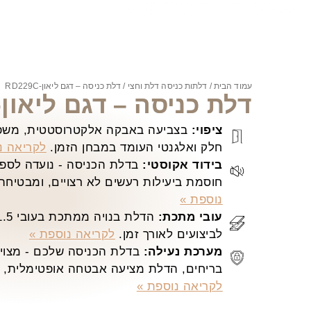
עמוד הבית
/
דלתות כניסה דלת וחצי
/ דלת כניסה – דגם ליאון-RD229C
דלת כניסה – דגם ליאון-RD229C
ציפוי:
בצביעה באבקה אלקטרוסטטית, משפר
חלק ואלגנטי העומד במבחן הזמן.
לקריאה נ
בידוד אקוסטי:
בדלת הכניסה - נועדה לספק 
חוסמת ביעילות רעשים לא רצויים, ומבטיחה
נוספת »
עובי מתכת:
לביצועים לאורך זמן.
לקריאה נוספת »
מערכת נעילה:
בדלת הכניסה שלכם - מצויד
בריחים, הדלת מציעה אבטחה אופטימלית, ש
לקריאה נוספת »