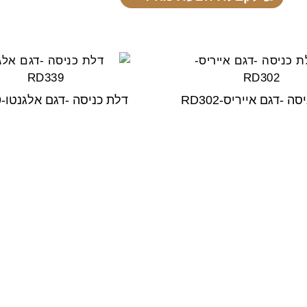
ה -דגם אייריס-RD302
דלת כניסה -דגם אלגנטו-RD339