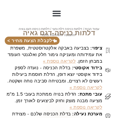
עמוד הבית
/
דלתות כניסה דלת וחצי
/ דלתות כניסה-דגם גאיה
דלתות כניסה-דגם גאיה
*התמונה להמחשה בלבד
לקבלת הצעת מחיר >
ציפוי:
בצביעה באבקה אלקטרוסטטית, משפרת
את עמידותה ומעניקה גימור חלק ואלגנטי העומד
במבחן הזמן.
לקריאה נוספת »
בידוד אקוסטי:
בדלת הכניסה - נועדה לספק
בידוד אקוסטי יוצא דופן, הדלת חוסמת ביעילות
רעשים לא רצויים, ומבטיחה סביבה נוחה ושקטה.
לקריאה נוספת »
עובי מתכת:
הדלת בנויה ממתכת בעובי 1.5 מ"מ
מציעה מבנה מוצק וחזק לביצועים לאורך זמן.
לקריאה נוספת »
מערכת נעילה:
בדלת הכניסה שלכם - מצוידת