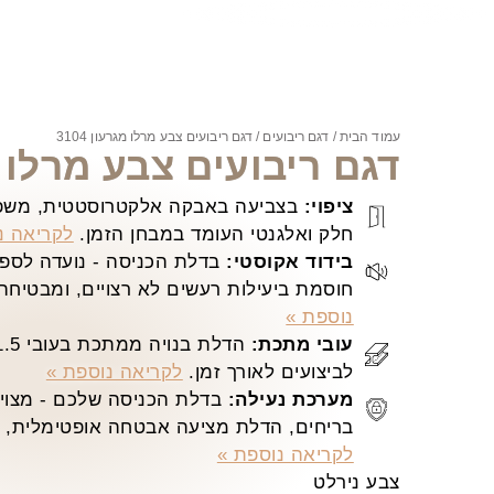
עמוד הבית
/
דגם ריבועים
/ דגם ריבועים צבע מרלו מגרעון 3104
דגם ריבועים צבע מרלו מגר
ציפוי:
בצביעה באבקה אלקטרוסטטית, משפר
חלק ואלגנטי העומד במבחן הזמן.
לקריאה נ
בידוד אקוסטי:
בדלת הכניסה - נועדה לספק 
חוסמת ביעילות רעשים לא רצויים, ומבטיחה
נוספת »
עובי מתכת:
לביצועים לאורך זמן.
לקריאה נוספת »
מערכת נעילה:
בדלת הכניסה שלכם - מצויד
בריחים, הדלת מציעה אבטחה אופטימלית, ש
לקריאה נוספת »
צבע נירלט