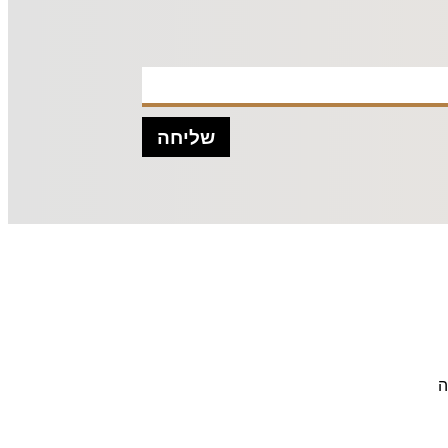
שליחה
ה