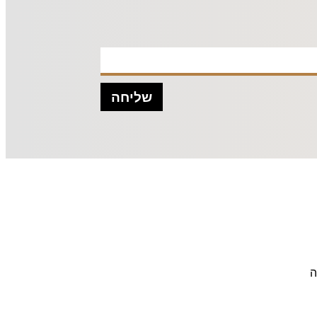
שליחה
ה