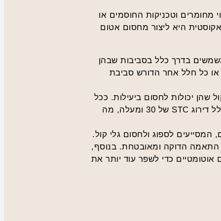
 מחומרים וטכניקות החוסמים או
אקוסטית היא ליצור מחסום אטום
 משמשים בדרך כלל בסביבות שבהן
 או כל חלל אחר הדורש סביבת
העברת קול (STC), המציינים את כמות הקול שהן יכולות לחסום ביעילות. ככל
שדירוג STC גבוה יותר, כך הדלת טובה יותר בהפחתת העברת הקול. לדלתות אקוסטיות יש בדרך כלל דירוג STC של 30 ומעלה, מה
 המסייעים לספוג ולחסום גלי קול.
 התאמה הדוקה ומאובטחת. בנוסף,
 אוטומטיים כדי לשפר עוד יותר את