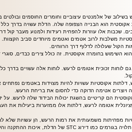
 בשילוב של אלמנטים עיצוביים וחומרים החוסמים ובולטים ביע
 אקוסטית הוא הבנייה הצפופה שלה. הדלת עשויה בדרך כלל 
ים. שכבות אלו עוזרות להפחית רעידות ולמנוע מעבר קול דר
וסטיות משלבות לרוב אטמים ואטמים מיוחדים סביב הקצוות.
ת הקול שעלולה לדלוף דרך הרווחים.
הוא השימוש בחומרה אקוסטית. זה כולל צירים כבדים, סוגרי
ם לוחות זכוכית אטומים לרעש. לוחות אלה עשויים בדרך כלל ע
ול.
עש, דלתות אקוסטיות עשויות להיות מצוידות באטמים נפתחים 
 ויוצרים אטימה הדוקה כדי לחסום את בריחת הרעש.
אקוסטית הם קריטיים בהשגת יכולות הבידוד שלה לרעש. על י
פציונלית אטומה לרעש, דלתות אלו ממזערות ביעילות את העב
סטיות מפחיתות משמעותית את רמות הרעש, הן עשויות שלא לה
בידוד הרעש שמספקת דלת אקוסטית תלויה בגורמים כמו דירו