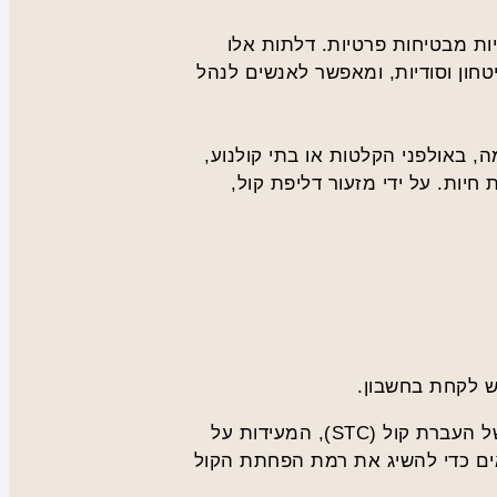
טיות מבטיחות פרטיות. דלתות אלו
חון וסודיות, ומאפשר לאנשים לנהל
, באולפני הקלטות או בתי קולנוע,
חיות. על ידי מזעור דליפת קול,
 לקחת בחשבון.
ראשית, קבע את רמת הבידוד לרעש הנדרשת לחלל שלך. דלתות אקוסטיות זמינות בדרגות שונות של העברת קול (STC), המעידות על
הרעש. קחו בחשבון את רמות הרעש בסביבתכם ובחרו בדלת עם דירוג STC מתאים כדי להשיג את רמת הפחתת הקול